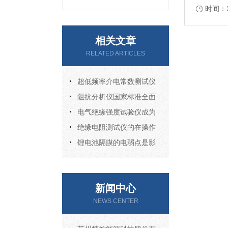
的检验磨损
时间：20
相关文章
RELATED ARTICLES
超低频率介电常数测试仪
阻抗分析仪国家标准全面
解析
电气绝缘强度试验仪成为
保障电气安全的守门人
绝缘电阻测试仪的在操作
前有什么要领需要留意的
锂电池隔膜的电弱点是影
响电池安全性的核心微观缺
陷
新闻中心
NEWS CENTER