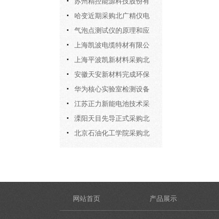
苏州精控能源科技股份有
限公司采购北广精仪两台电
哈变近期采购北广精仪电
性能检测设备
压击穿试验仪100KV设备
气泡点测试仪的原理和应
用
上海凯波电缆特材有限公
司采购北广精仪高压漏电起
上海平波凯新材料采购北
痕设备
广精仪BDJC-100KV耐电压
安徽天安新材料完成环保
测试仪
检测体系升级 采购北广精仪
华为核心实验室检测设备
TOC分析仪正式落地投用
升级 采购北京北广精仪高低
江苏正力新能电池技术采
压全套漏电起痕测试系统
购北广精仪两台专业检测仪
溧阳天目先导正式采购北
器落地投用
广精仪BEST-300C四探针电
北京石油化工学院采购北
阻率测试系统
广精仪BQS-13全自动高压电
桥
网站首页
产品展示