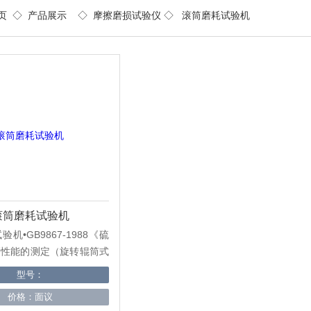
页
◇
产品展示
◇
摩擦磨损试验仪
◇ 滚筒磨耗试验机
滚筒磨耗试验机
机•GB9867-1988《硫
磨性能的测定（旋转辊筒式
DIN ISO4649-2006
型号：
塑性橡胶滚筒法耐磨损测定
价格：面议
3516-1987生橡胶和弹性体