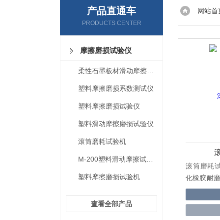
产品直通车
网站首
PRODUCTS CENTER
摩擦磨损试验仪
柔性石墨板材滑动摩擦磨损试验机
塑料摩擦磨损系数测试仪
塑料摩擦磨损试验仪
塑料滑动摩擦磨损试验仪
滚筒磨耗试验机
M-200塑料滑动摩擦试验机
滚筒磨耗试验
塑料摩擦磨损试验机
化橡胶耐
磨耗机法）》，
硫化或热
查看全部产品
及DIN—5