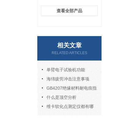
查看全部产品
相关文章
RELATED ARTICLES
单臂电子试验机功能
海绵疲劳冲击注意事项
GB4207绝缘材料耐电痕指
数标准
什么是顶空分析
维卡软化点测定仪都有哪
些特性