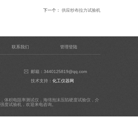
下一个：
供应纱布拉力试验机
联系我们
管理登陆
邮箱：3440125819@qq.com
技术支持：
化工仪器网
，体积电阻率测试仪，海绵泡沫压陷硬度试验仪，介
强度试验机，欢迎来电咨询。