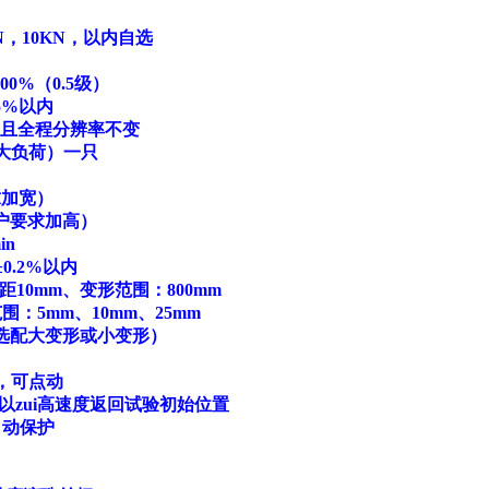
5KN，10KN，以内自选
00%（0.5级）
5%以内
档，且全程分辨率不变
i大负荷）一只
求加宽）
客户要求加高）
in
0.2%以内
10mm、变形范围：800mm
围：5mm、10mm、25mm
求选配大变形或小变形）
，可点动
zui高速度返回试验初始位置
自动保护