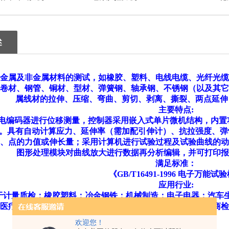
电子拉力
述
金属及非金属材料的测试，如橡胶、塑料、电线电缆、光纤光缆
卷材、钢管、铜材、型材、弹簧钢、轴承钢、不锈钢（以及其它
属线材的拉伸、压缩、弯曲、剪切、剥离、撕裂、两点延伸
主要特点:
电编码器进行位移测量，控制器采用嵌入式单片微机结构，内置
。具有自动计算应力、延伸率（需加配引伸计）、抗拉强度、弹性
、点的力值或伸长量；采用计算机进行试验过程及试验曲线的动
图形处理模块对曲线放大进行数据再分析编辑，并可打印报
满足标准：
《GB/T16491-1996 电子万能试
应用行业:
计量质检；橡胶塑料；冶金钢铁；机械制造；电子电器；汽车
医疗器械；民用核能；民用航空；高等院校；科研实验所；商检
其它行业。
欢迎您！