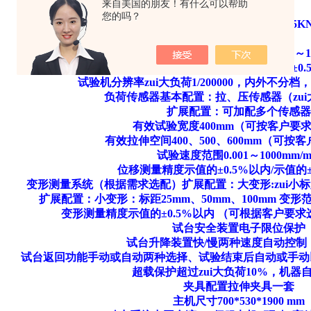
来自美国的朋友！有什么可以帮助
技术参数：
您的吗？
zui大负荷100N，200N，500N，1KN，2KN，
精度等级1级/0.5级6
有效测力范围0.2%～100%（1级）/0.4%～1
测力精度示值的±1%以内/示值的±0.
试验机分辨率zui大负荷1/200000，内外不分
负荷传感器基本配置：拉、压传感器（zu
扩展配置：可加配多个传感器
有效试验宽度400mm（可按客户要
有效拉伸空间400、500、600mm（可按
试验速度范围0.001～1000mm/m
位移测量精度示值的±0.5%以内/示值的±
变形测量系统（根据需求选配）扩展配置：大变形:zui小标距
扩展配置：小变形：标距25mm、50mm、100mm 变形范
变形测量精度示值的±0.5%以内 （可根据客户要
试台安全装置电子限位保护
试台升降装置快/慢两种速度自动控制
试台返回功能手动或自动两种选择、试验结束后自动或手动以
超载保护超过zui大负荷10%，机器
夹具配置拉伸夹具一套
主机尺寸700*530*1900 mm